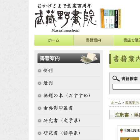
ホーム
>
書籍案内
注釈書・単