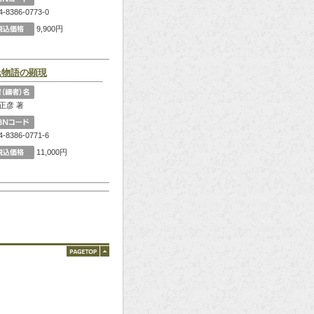
4-8386-0773-0
9,900円
氏物語の顕現
正彦 著
4-8386-0771-6
11,000円