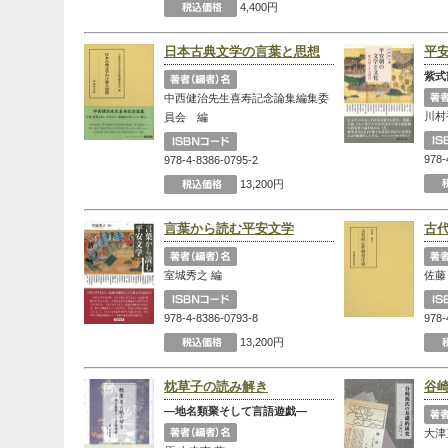
4,400円
日本古典文学の言葉と思想
平
紫式
中西健治先生喜寿記念論集編集委
川村
員会 編
978-
978-4-8386-0795-2
13,200円
言葉から読む平安文学
古
室城秀之 編
佐藤
978-4-8386-0793-8
978-
13,200円
枕草子の読み解き
谷
―地名類聚そして言語遊戯―
大津