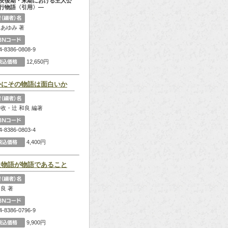
安後期・末期における主人公
行物語〈引用〉―
 あゆみ 著
4-8386-0808-9
12,650円
かにその物語は面白いか
 收・辻 和良 編著
4-8386-0803-4
4,400円
史物語が物語であること
和良 著
4-8386-0796-9
9,900円