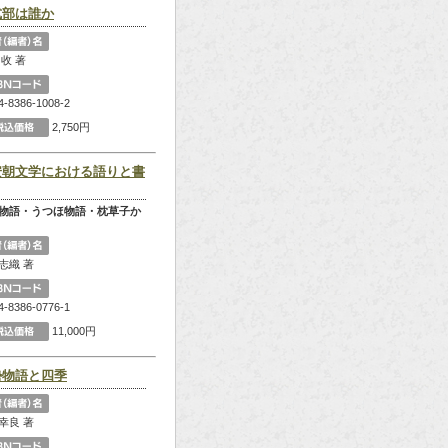
式部は誰か
 收 著
4-8386-1008-2
2,750円
安朝文学における語りと書
物語・うつほ物語・枕草子か
志織 著
4-8386-0776-1
11,000円
勢物語と四季
幸良 著