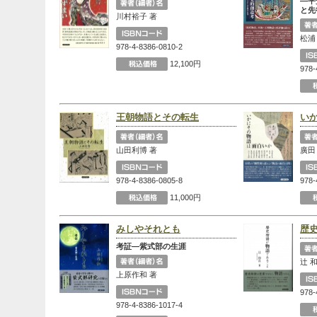
―平
と先
川村裕子 著
松浦
978-4-8386-0810-2
12,100円
978-
王朝物語とその転生
い
山田利博 著
廣田
978-4-8386-0805-8
978-
11,000円
みしやそれとも
歴
考証―紫式部の生涯
辻 
上原作和 著
978-
978-4-8386-1017-4