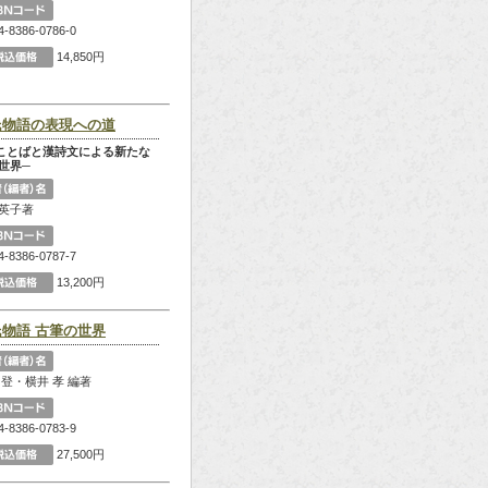
4-8386-0786-0
14,850円
氏物語の表現への道
ことばと漢詩文による新たな
世界─
英子著
4-8386-0787-7
13,200円
氏物語 古筆の世界
 登・横井 孝 編著
4-8386-0783-9
27,500円