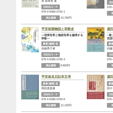
原 由来恵 著
978-
978-4-8386-0792-1
10,780円
平安前期物語と和歌史
源
―現実世界と物語世界を越境する
─歌
和歌―
言語
高橋秀子著
内藤
978-4-8386-0785-3
978-
8,800円
平安仮名日記本文考
源
岡田貴憲著
田中
978-4-8386-0784-6
978-
12,100円