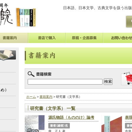
日本語、日本文学、古典文学を扱う出版
ホーム
>
書籍案内
> 研究書（文学系）
研究書（文学系） 一覧
源氏物語〈もののけ〉論考
表
森 正人 著
吉井