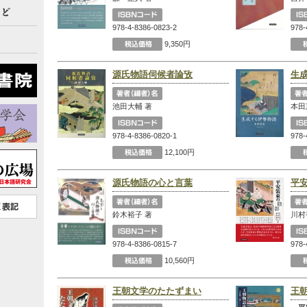
978-4-8386-0823-2
978-
9,350円
源氏物語伺候者論攷
生
池田大輔 著
本田
978-4-8386-0820-1
978-
12,100円
源氏物語の心と言葉
平
鈴木裕子 著
川村
978-4-8386-0815-7
978-
10,560円
王朝文学のたたずまい
王