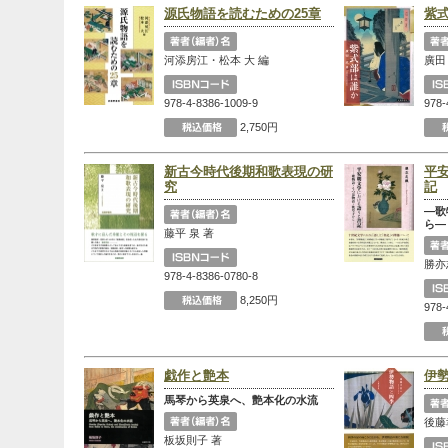
源氏物語を読むための25章
紫
河添房江・松本 大 編
廣田
978-4-8386-1009-9
978-
2,750円
新古今時代後期和歌表現の研
平
究
記
―歌
ら―
藤平 泉 著
勝亦
978-4-8386-0780-8
8,250円
978-
戯作と艶本
伊
馬琴から英泉へ、艶本化の水流
後藤
板坂則子 著