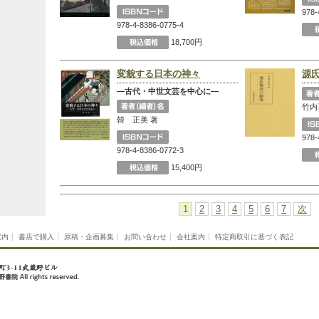
978-
978-4-8386-0775-4
18,700円
変貌する日本の神々
源
―古代・中世文芸を中心に―
竹内
韓 正美 著
978-
978-4-8386-0772-3
15,400円
1
2
3
4
5
6
7
次
案内
書店で購入
原稿・企画募集
お問い合わせ
会社案内
特定商取引に基づく表記