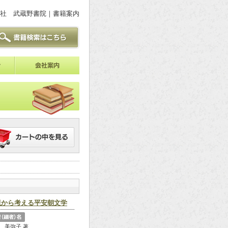
社 武蔵野書院｜書籍案内
現から考える平安朝文学
 美弥子 著