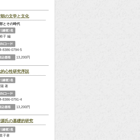
安朝の文学と文化
部とその時代
裕子 編
4-8386-0794-5
13,200円
代的心性研究序説
 陽 著
4-8386-0791-4
13,200円
崎源氏の基礎的研究
直子著