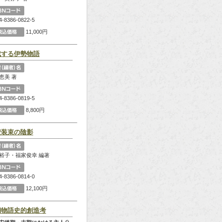
4-8386-0822-5
11,000円
成する伊勢物語
恵美 著
4-8386-0819-5
8,800円
安装束の陰影
裕子・福家俊幸 編著
4-8386-0814-0
12,100円
朝物語史的創造考