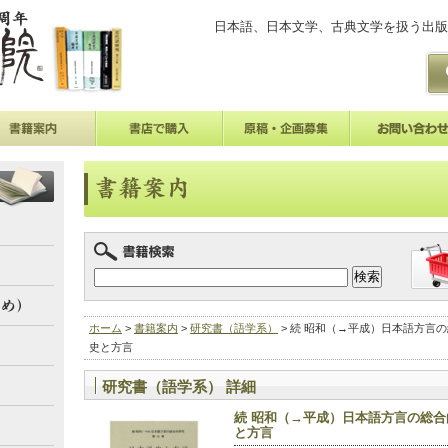
日本語、日本文学、古典文学を扱う出版
ホーム
>
書籍案内
>
研究書（語学系）
> 続 昭和（→平成）日本語方言
史と方言
研究書（語学系） 詳細
続 昭和（→平成）日本語方言の総
と方言