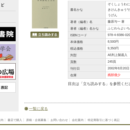
ぞくしょうわに
書名かな
きけんきゅう*
うげん
藤原与一 著
著者（編者）名
ふじわらよいち
著者（編者）名かな
978-4-8386-02
ISBNコード
8,500円
本体価格
9,350円
税込価格
A5判上製函入
判型
245頁
頁数
2002年8月20日
刊行日
残部僅少
在庫
目次は「立ち読みする」を参照くだ
一覧に戻る
案内
書店で購入
原稿・企画募集
お問い合わせ
会社案内
特定商取引に基づく表記