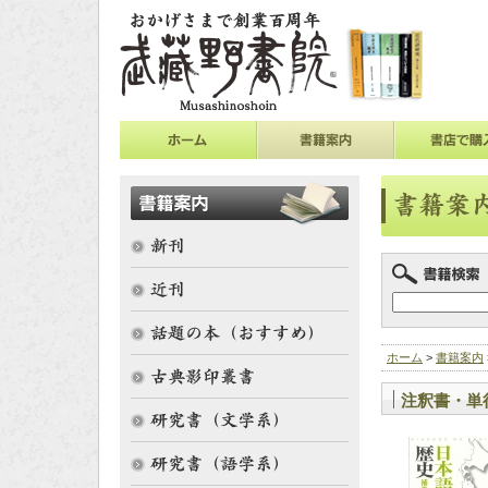
ホーム
>
書籍案内
注釈書・単