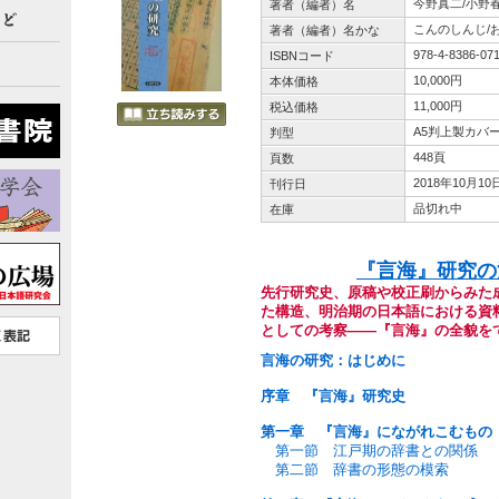
今野真二/小野春
著者（編者）名
こんのしんじ/
著者（編者）名かな
978-4-8386-07
ISBNコード
10,000円
本体価格
11,000円
税込価格
A5判上製カバ
判型
448頁
頁数
2018年10月10
刊行日
品切れ中
在庫
『言海』研究の
先行研究史、原稿や校正刷からみた
た構造、
明治期の日本語における資
としての考察――
『言海』の全貌を
言海の研究：はじめに
序章 『言海』研究史
第一章 『言海』にながれこむもの
第一節 江戸期の辞書との関係
第二節 辞書の形態の模索