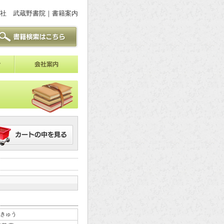
社 武蔵野書院｜書籍案内
きゅう