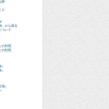
たか
こと
か
例」から探る
について
との対照
との対照
海』
海』
言海』
へ