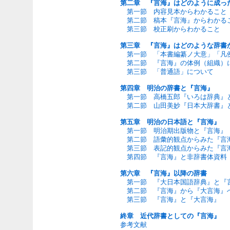
第二章 『言海』はどのように成っ
第一節 内容見本からわかること
第二節 稿本『言海』からわかる
第三節 校正刷からわかること
第三章 『言海』はどのような辞書
第一節 「本書編纂ノ大意」「凡
第二節 『言海』の体例（組織）
第三節 「普通語」について
第四章 明治の辞書と『言海』
第一節 高橋五郎『いろは辞典』
第二節 山田美妙『日本大辞書』
第五章 明治の日本語と『言海』
第一節 明治期出版物と『言海』
第二節 語彙的観点からみた『言
第三節 表記的観点からみた『言
第四節 『言海』と非辞書体資料
第六章 『言海』以降の辞書
第一節 『大日本国語辞典』と『
第二節 『言海』から『大言海』
第三節 『言海』と『大言海』
終章 近代辞書としての『言海』
参考文献