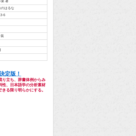
菜 著
おのはるな
13-6
ー装
日
決定版！
成り立ち、辞書体例からみ
料性、日本語学の分析素材
できる限り明らかにする。