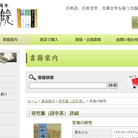
日本語、日本文学、古典文学を扱う出版
ホーム
>
書籍案内
>
研究書（語学系）
> 言海の研究
研究書（語学系） 詳細
言海の研究
げんかいのけん
書名かな