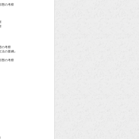
形態の考察
察
察
態の考察
文法の要綱』
形態の考察
）