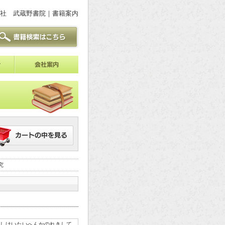
社 武蔵野書院｜書籍案内
究
しけいたいへんかのれきして