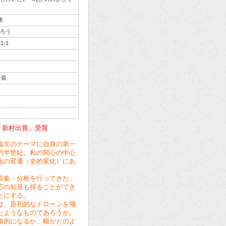
著
ろう
21-1
ー装
「新村出賞」受賞
論文のテーマに自身の第一
約半世紀、私の関心の中心
化の変遷（史的変化）にあ
収集・分析を行ってきた。
応の知見も得ることができ
とにする。
ば、原初的なドローンを飛
たようなものであろうか。
線的になるか、幅がどのよ