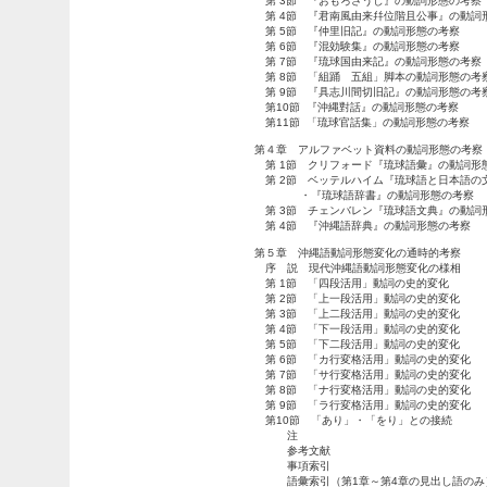
第
3
節 『おもろさうし』の動詞形態の考察
第
4
節 『君南風由来幷
位階且公事』の動詞
第
5
節 『仲里旧記』の動詞形態の考察
第
6
節 『混効験集』の動詞形態の考察
第
7
節 『琉球国由来記』の動詞形態の考察
第
8
節 「組踊 五組」脚本の動詞形態の考
第
9
節 『具志川間切旧記』の動詞形態の考
第
10
節
『沖縄對話』の動詞形態の考察
第
11
節
「琉球官話集」の動詞形態の考察
第４章 アルファベット資料の動詞形態の考察
第
1
節 クリフォード『琉球語彙』の動詞形
第
2
節 ベッテルハイム『琉球語と日本語の
・『琉球語辞書』の動詞形態の考察
第
3
節 チェンバレン『琉球語文典』の動詞
第
4
節 『沖縄語辞典』の動詞形態の考察
第５章 沖縄語動詞形態変化の通時的考察
序 説 現代沖縄語動詞形態変化の様相
第
1
節 「四段活用」動詞の史的変化
第
2
節 「上一段活用」動詞の史的変化
第
3
節 「上二段活用」動詞の史的変化
第
4
節 「下一段活用」動詞の史的変化
第
5
節 「下二段活用」動詞の史的変化
第
6
節 「カ行変格活用」動詞の史的変化
第
7
節 「サ行変格活用」動詞の史的変化
第
8
節 「ナ行変格活用」動詞の史的変化
第
9
節 「ラ行変格活用」動詞の史的変化
第
10
節 「あり」・「をり」との接続
注
参考文献
事項索引
語彙索引（第
1
章～第
4
章の見出し語のみ