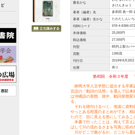
書名かな
きけんきゅう
多和田 眞一郎 
著者（編者）名
たわたしんいち
著者（編者）名かな
978-4-8386-07
ISBNコード
25,000円
本体価格
27,500円
税込価格
B5判上製カバ
判型
1380頁
頁数
2019年8月28日
刊行日
有り
在庫
第40回 令和３年度 
静岡大学人文学部に提出する卒業
言語の「動詞の活用」を選んで以来
は沖縄語の形態、就中、動詞形態変
る。
それを跡付けるべく、地道に資料
やっとある程度のまとめができ、相
たので、目に見える形にしてみるこ
本書で行ったことは、例えて言え
ばして川の流れるさまを写真に収め
川がどこで曲がるか、どこから直