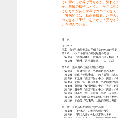
うに変わるか等は写せるが、流れる
か、川底の様子はどうか、そこに生
うなものがあるか等はカバーできて
将来的には、動画を撮る、水中カ
のできる「手法」を生かして更なる
とを望んでいる
。
目 次
はじめに
序章 分析対象資料及び用例収集のための前提
第１章 ハングル資料の動詞形態の考察
第
1
節 『海東諸國紀』付載の「語音翻訳」
第
2
節 『琉球・呂宋漂海録』中の「言語」
第２章 漢字資料の動詞形態の考察
第
1
節 「琉球館譯語」の動詞形態の考察
第
2
節 陳侃『使琉球録』中の「夷語」の動
第
3
節 郭汝霖『使琉球録』中の「夷語」の
第
4
節 周鐘 等『音韻字海』中の｢附録夷語
第
5
節 蕭崇業『使琉球録』中の「夷語」の
第
6
節 夏子陽『使琉球録』中の「夷語」の
第
7
節 徐葆光『中山伝信録』中の「琉球語
第
8
節 潘相『琉球入學見聞録』中の「土音
第
9
節 李鼎元『琉球譯』の動詞形態の考察
第３章 仮名資料の動詞形態の考察
第
1
節 「碑文記」の動詞形態の考察
第
2
節 『田名文書』の動詞形態の考察