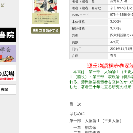
吉海直人 著
著者（編者）名
よしかいなおと
著者（編者）名かな
978-4-8386-04
ISBNコード
3,000円
本体価格
3,300円
税込価格
四六判並製カバ
判型
324頁
頁数
2021年11月1日
刊行日
有り
在庫
源氏物語桐壺巻深
本書は、第一部 人物論Ⅰ（主要
Ⅱ（脇役）・第三部 表現論（特殊
れる。源氏物語桐壺巻を立体的かつ
した、著者三十年に亘る研究の成果
目 次
はじめに
第一部 人物論Ⅰ（主要人物）
一章 桐壺帝
二章 桐壺更衣