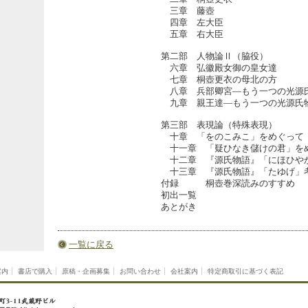
三章 藤壺
四章 左大臣
五章 右大臣
第二部 人物論Ⅱ（脇役）
六章 弘徽殿女御の皇女達
七章 桐壺更衣の母北の方
八章 兵部卿宮―もう一つの光源
九章 親王達―もう一つの光源氏
第三部 表現論（特殊表現）
十章 「をのこみこ」をめぐって
十一章 「疑ひなき儲けの君」を
十二章 『源氏物語』「にほひや
十三章 『源氏物語』「たゆげ」
付録 桐壺巻深読みのすすめ
初出一覧
あとがき
一覧に戻る
案内
書店で購入
原稿・企画募集
お問い合わせ
会社案内
特定商取引に基づく表記