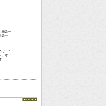
氏物語―
物語―
めぐって
か」考
考