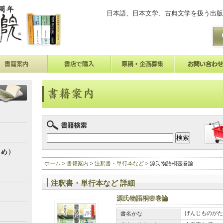
日本語、日本文学、古典文学を扱う出版
ホーム
>
書籍案内
>
注釈書・単行本など
> 源氏物語桐壺巻論
注釈書・単行本など 詳細
源氏物語桐壺巻論
げんじものがた
書名かな