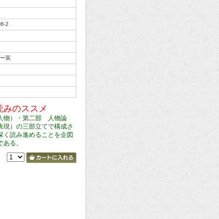
98-2
ー装
読みのススメ
人物）・第二部 人物論
表現）の三部立てで構成さ
深く読み進めることを企図
である。