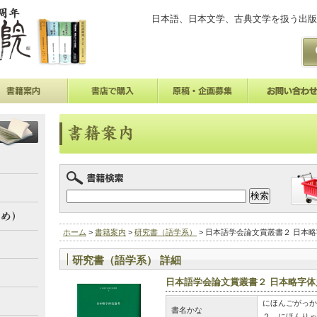
日本語、日本文学、古典文学を扱う出版
ホーム
>
書籍案内
>
研究書（語学系）
> 日本語学会論文賞叢書２ 日本
研究書（語学系） 詳細
日本語学会論文賞叢書２ 日本略字体
にほんごがっか
書名かな
２ にほんりゃ