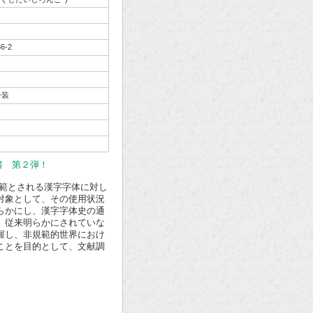
66-2
ー装
書 第２弾！
範とされる漢字字体に対し
対象として、その使用状況
らかにし、漢字字体史の通
、従来明らかにされていな
握し、非規範的世界におけ
ことを目的として、文献調