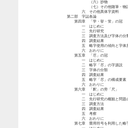
（六）抄物
（七）その他随筆・物
六 その他異体字資料
第二部 字誌各論
第四章 「学・挙・蛍」の冠
一 はじめに
二 先行研究
三 調査方法及び字体の分
四 調査結果
五 略字使用の傾向と字体
六 おわりに
第五章 「尽」の冠
一 はじめに
二 略字「尽」の字源説
三 字体の分類
四 調査結果
五 略字「尽」の構成要素「
六 おわりに
第六章 「釈」の旁「尺」
一 はじめに
二 先行研究の概観と問題
三 調査方法
四 調査結果
五 考察
六 おわりに
第七章 畳用符号を利用した略