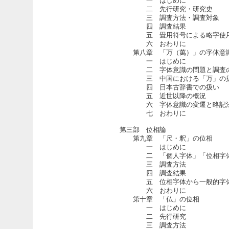
一 はじめに
二 先行研究・研究史
三 調査方法・調査対象
四 調査結果
五 畳用符号による略字使用
六 おわりに
第八章 「万（萬）」の字体意
一 はじめに
二 字体意識の問題と調査
三 中国における「万」の
四 日本古辞書での扱い
五 近世以降の概況
六 字体意識の変遷と略記法
七 おわりに
第三部 位相論
第九章 「尺・釈」の位相
一 はじめに
二 「個人字体」「位相字体
三 調査方法
四 調査結果
五 位相字体から一般的字体
六 おわりに
第十章 「仏」の位相
一 はじめに
二 先行研究
三 調査方法