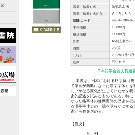
菊地恵太 著
著者（編者）名
きくちけいた
著者（編者）名かな
978-4-8386-07
ISBNコード
10,000円
本体価格
11,000円
税込価格
A5判上製カバ
判型
288頁
頁数
2022年1月31日
刊行日
品切れ中
在庫
日本語学会論文賞叢
本書は、日本における略字体（規
て筆画が簡略になった漢字字体）を
にいかなる変化が生じていたかを明
史的記述を試みるものである。特に
かった略字体の使用実態の歴史を把
る漢字字体史の一端を明らかにする
査と考察を進める。
【目次】
凡 例