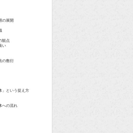
の展開
識
の観点
扱い
の敷衍
」という捉え方
への流れ