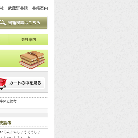
社 武蔵野書院｜書籍案内
略字体史論考
史論考
いろんぶんしょうそうしょ
くじたいしろんこう