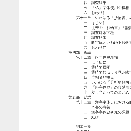
四 調査結果
五 「仏」字体使用の様相
六 おわりに
第十一章 いわゆる「抄物書」
一 はじめに
二 従来の「抄物書」の認
三 調査対象字種
四 調査結果
五 略字体といわゆる抄物書
六 おわりに
第四部 総論
第十二章 略字体史粗描
一 はじめに
二 通時的展開
三 通時的観点より見た略字
四 位相論的観点
五 いわゆる「分析的傾向」
六 「略字体史」の段階モ
七 差し当たってのまとめ
第五部 結語
第十三章 漢字字体史における略
一 本書の意義
二 漢字字体史研究の課題
三 結び
初出一覧