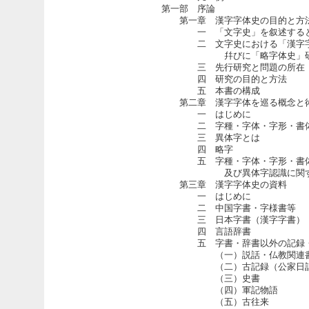
第一部 序論
第一章 漢字字体史の目的と方
一 「文字史」を叙述すると
二 文字史における「漢字字
幷びに「略字体史」研究
三 先行研究と問題の所在
四 研究の目的と方法
五 本書の構成
第二章 漢字字体を巡る概念と
一 はじめに
二 字種・字体・字形・書
三 異体字とは
四 略字
五 字種・字体・字形・書
及び異体字認識に関す
第三章 漢字字体史の資料
一 はじめに
二 中国字書・字様書等
三 日本字書（漢字字書）
四 言語辞書
五 字書・辞書以外の記録
（一）説話・仏教関連
（二）古記録（公家日
（三）史書
（四）軍記物語
（五）古往来