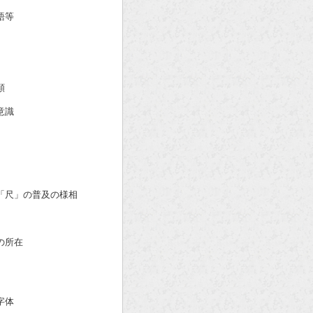
語等
類
意識
尺」の普及の様相
の所在
字体