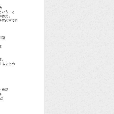
法
いうこと
体史」
の重要性
術語
体
体、
るまとめ
・典籍
書
記）