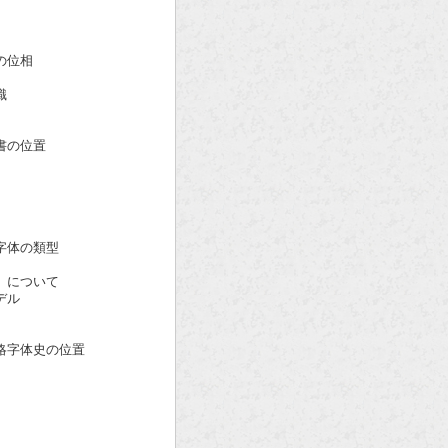
の位相
識
の位置
体の類型
について
デル
字体史の位置