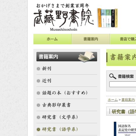
ホーム
>
書籍案内
研究書（語